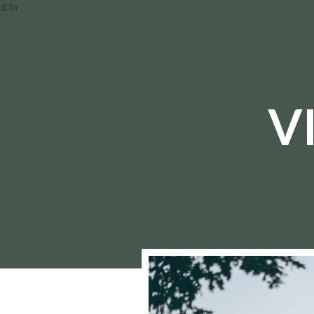
d;fn
V