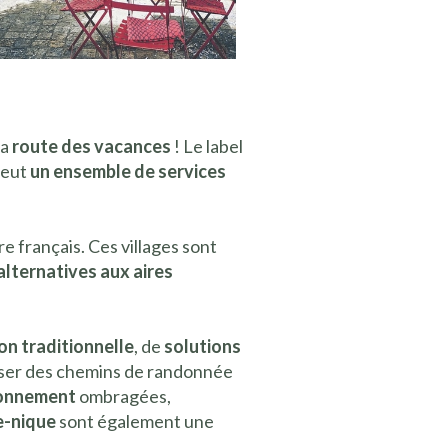
la
route des vacances
! Le label
omeut
un ensemble de services
re français. Ces villages sont
alternatives aux aires
on traditionnelle
, de
solutions
ser des chemins de randonnée
ionnement
ombragées,
e-nique
sont également une