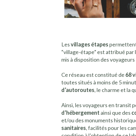
Les
villages étapes
permettent 
“village-étape” est attribué par
mis à disposition des voyageur
Ce réseau est constitué de
68 v
toutes situés à moins de 5 minut
d’autoroutes
, le charme et la q
Ainsi, les voyageurs en transit
d’hébergement
ainsi que des
c
et/ou des monuments historiques
sanitaires
, facilités pour les c
condition à l’obtention de ce lab