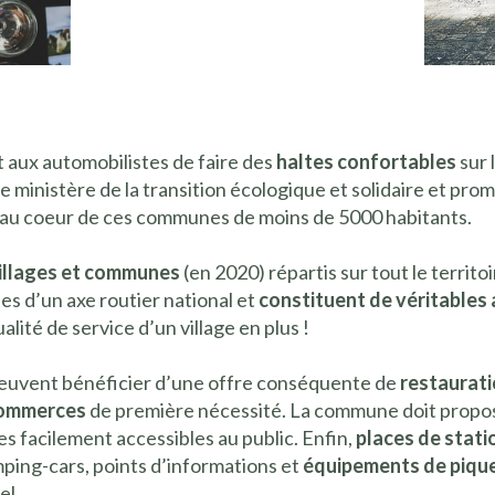
aux automobilistes de faire des
haltes confortables
sur 
 le ministère de la transition écologique et solidaire et pr
s au coeur de ces communes de moins de 5000 habitants.
illages et communes
(en 2020) répartis sur tout le territoi
es d’un axe routier national et
constituent de véritables 
ualité de service d’un village en plus !
 peuvent bénéficier d’une offre conséquente de
restaurati
ommerces
de première nécessité. La commune doit propo
 facilement accessibles au public. Enfin,
places de stat
amping-cars, points d’informations et
équipements de piqu
el.